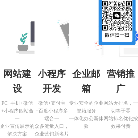
企业邮箱
开发
营销推广
微信扫一扫
专业安全的企业邮箱服务
一体化办公新体验
程序多端合一
网站无排名，一切等于零
营销新名片
网站排名优化按效果付费
腾讯企业邮箱
序
网站推广
网站建
小程序
企业邮
营销推
阿里企业邮箱
设
开发
箱
广
序
seo优化
网易企业邮箱
PC+手机+微信
微信+支付宝
专业安全的企业
网站无排名，一
+小程序四站合
+百度小程序多
邮箱服务
切等于零
一
端合一
一体化办公新体
网站排名优化按
企业宣传展示的
众多流量入口，
验
效果付费
解决方案
企业营销新名片